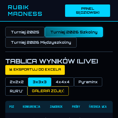
RUBIK
PANEL
SĘDZIOWSKI
MADNESS
Turniej 2025
Turniej 2026 Szkolny
Turniej 2026 Międzyszkolny
TABLICA WYNIKÓW (LIVE)
📊 EKSPORTUJ DO EXCELA
2x2x2
3x3x3
4x4x4
Pyraminx
GALERIA ZDJĘĆ
RUR'U'
POZ
KONKURENCJA
ZAWODNIK
PRÓBY
ŚREDNIA WCA